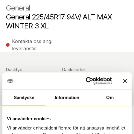
General
General 225/45R17 94V/ ALTIMAX
WINTER 3 XL
Kontakta oss ang.
leveranstid
Däcktyp
Däckstorlek
Vinter
225/45 R 17 94V
Art nummer
91007
Samtycke
Information
Om
Passar detta däck min bil?
Vi använder cookies
Vi använder enhetsidentifierare för att anpassa innehållet
Ange registreringsnummer för att se om det däck du