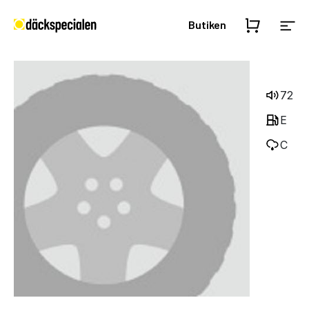
Butiken
72
E
C