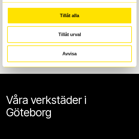
Göteborg. Välj mellan Hisingen (Bäckebol) eller
Mölndal. I beställningen anger du datum och tid för
Tillåt alla
upphämtning eller service. När vi byter dina däck ser
vi till att de uppfyller alla krav för en säker körning.
Tillåt urval
Avvisa
Våra verkstäder i
Göteborg