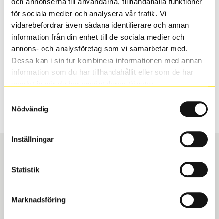
och annonserna till användarna, tillhandahålla funktioner
valt passar din bilmodell. Om du köper däck som skall
för sociala medier och analysera vår trafik. Vi
sättas på dina befintliga fälgar, se till att kolla en extra
vidarebefordrar även sådana identifierare och annan
gång så att däck och fälg har samma dimensioner.
information från din enhet till de sociala medier och
Ibland kan fälgen ha bytts ut under årens lopp och
annons- och analysföretag som vi samarbetar med.
inte vara samma dimension som bilen hade ut från
Dessa kan i sin tur kombinera informationen med annan
fabrik.
information som du har tillhandahållit eller som de har
samlat in när du har använt deras tjänster.
Samtyckesval
S
Sök
Nödvändig
Inställningar
Statistik
Boka och hämta hos Däckspecialen
Marknadsföring
När du beställer dina nya däck eller fälgar hos oss
levereras de direkt till någon av våra däckverkstäder i