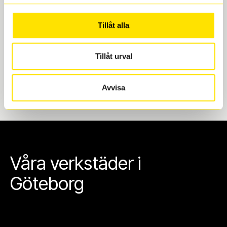
Göteborg. Välj mellan Hisingen (Bäckebol) eller
Mölndal. I beställningen anger du datum och tid för
Tillåt alla
upphämtning eller service. När vi byter dina däck ser
vi till att de uppfyller alla krav för en säker körning.
Tillåt urval
Avvisa
Våra verkstäder i
Göteborg