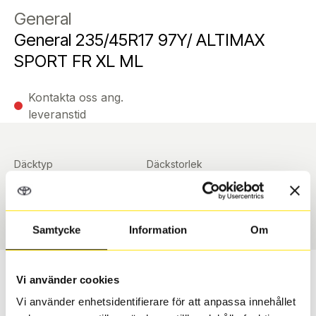
General
General 235/45R17 97Y/ ALTIMAX
SPORT FR XL ML
Kontakta oss ang.
leveranstid
Däcktyp
Däckstorlek
Sommar
235/45 R 17 ArrayArray
Art nummer
90376
Samtycke
Information
Om
Passar detta däck min bil?
Vi använder cookies
Vi använder enhetsidentifierare för att anpassa innehållet
Ange registreringsnummer för att se om det däck du