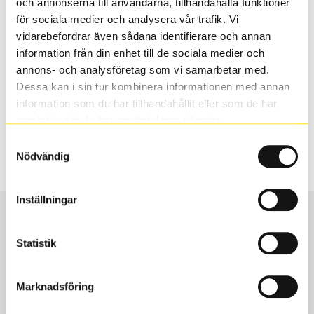
och annonserna till användarna, tillhandahålla funktioner
valt passar din bilmodell. Om du köper däck som skall
för sociala medier och analysera vår trafik. Vi
sättas på dina befintliga fälgar, se till att kolla en extra
vidarebefordrar även sådana identifierare och annan
gång så att däck och fälg har samma dimensioner.
information från din enhet till de sociala medier och
Ibland kan fälgen ha bytts ut under årens lopp och
annons- och analysföretag som vi samarbetar med.
inte vara samma dimension som bilen hade ut från
Dessa kan i sin tur kombinera informationen med annan
fabrik.
information som du har tillhandahållit eller som de har
samlat in när du har använt deras tjänster.
Samtyckesval
S
Sök
Nödvändig
Inställningar
Statistik
Boka och hämta hos Däckspecialen
Marknadsföring
När du beställer dina nya däck eller fälgar hos oss
levereras de direkt till någon av våra däckverkstäder i