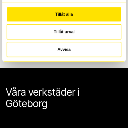
Göteborg. Välj mellan Hisingen (Bäckebol) eller
Mölndal. I beställningen anger du datum och tid för
Tillåt alla
upphämtning eller service. När vi byter dina däck ser
vi till att de uppfyller alla krav för en säker körning.
Tillåt urval
Avvisa
Våra verkstäder i
Göteborg