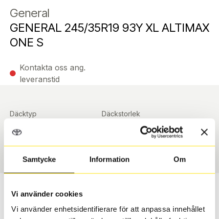
General
GENERAL 245/35R19 93Y XL ALTIMAX
ONE S
Kontakta oss ang.
leveranstid
Däcktyp
Däckstorlek
Sommar
245/35 R 19 ArrayArray
Art nummer
90383
Samtycke
Information
Om
Passar detta däck min bil?
Vi använder cookies
Vi använder enhetsidentifierare för att anpassa innehållet
Ange registreringsnummer för att se om det däck du