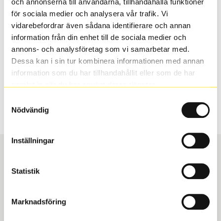
och annonserna till användarna, tillhandahålla funktioner
valt passar din bilmodell. Om du köper däck som skall
för sociala medier och analysera vår trafik. Vi
sättas på dina befintliga fälgar, se till att kolla en extra
vidarebefordrar även sådana identifierare och annan
gång så att däck och fälg har samma dimensioner.
information från din enhet till de sociala medier och
Ibland kan fälgen ha bytts ut under årens lopp och
annons- och analysföretag som vi samarbetar med.
inte vara samma dimension som bilen hade ut från
Dessa kan i sin tur kombinera informationen med annan
fabrik.
information som du har tillhandahållit eller som de har
samlat in när du har använt deras tjänster.
Samtyckesval
S
Sök
Nödvändig
Inställningar
Statistik
Boka och hämta hos Däckspecialen
Marknadsföring
När du beställer dina nya däck eller fälgar hos oss
levereras de direkt till någon av våra däckverkstäder i