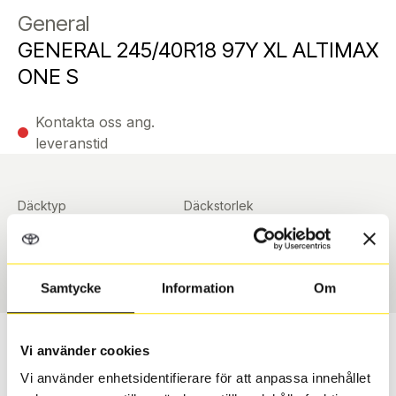
General
GENERAL 245/40R18 97Y XL ALTIMAX
ONE S
Kontakta oss ang.
leveranstid
Däcktyp
Däckstorlek
Sommar
245/40 R 18 ArrayArray
Art nummer
90366
Samtycke
Information
Om
Passar detta däck min bil?
Vi använder cookies
Vi använder enhetsidentifierare för att anpassa innehållet
Ange registreringsnummer för att se om det däck du