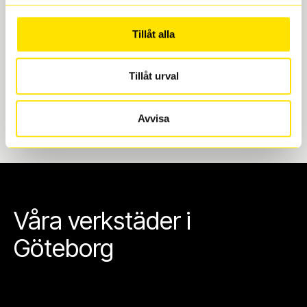
Göteborg. Välj mellan Hisingen (Bäckebol) eller
Mölndal. I beställningen anger du datum och tid för
Tillåt alla
upphämtning eller service. När vi byter dina däck ser
vi till att de uppfyller alla krav för en säker körning.
Tillåt urval
Avvisa
Våra verkstäder i
Göteborg