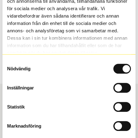
och annonserna till användarna, tillhandahålla funktioner
valt passar din bilmodell. Om du köper däck som skall
för sociala medier och analysera vår trafik. Vi
sättas på dina befintliga fälgar, se till att kolla en extra
vidarebefordrar även sådana identifierare och annan
gång så att däck och fälg har samma dimensioner.
information från din enhet till de sociala medier och
Ibland kan fälgen ha bytts ut under årens lopp och
annons- och analysföretag som vi samarbetar med.
inte vara samma dimension som bilen hade ut från
Dessa kan i sin tur kombinera informationen med annan
fabrik.
information som du har tillhandahållit eller som de har
samlat in när du har använt deras tjänster.
Samtyckesval
S
Sök
Nödvändig
Inställningar
Statistik
Boka och hämta hos Däckspecialen
Marknadsföring
När du beställer dina nya däck eller fälgar hos oss
levereras de direkt till någon av våra däckverkstäder i