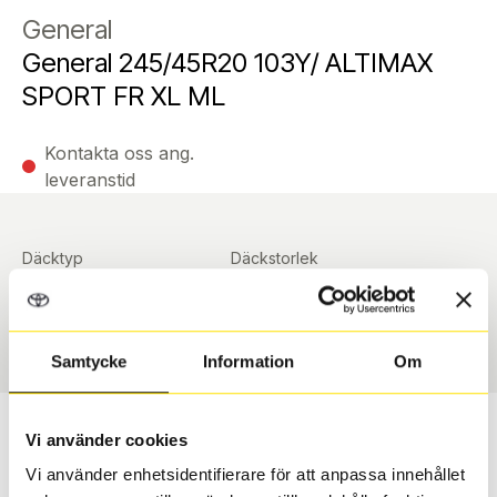
General
General 245/45R20 103Y/ ALTIMAX
SPORT FR XL ML
Kontakta oss ang.
leveranstid
Däcktyp
Däckstorlek
Sommar
245/45 R 20 ArrayArray
Art nummer
90391
Samtycke
Information
Om
Passar detta däck min bil?
Vi använder cookies
Vi använder enhetsidentifierare för att anpassa innehållet
Ange registreringsnummer för att se om det däck du