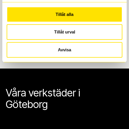
Göteborg. Välj mellan Hisingen (Bäckebol) eller
Mölndal. I beställningen anger du datum och tid för
Tillåt alla
upphämtning eller service. När vi byter dina däck ser
vi till att de uppfyller alla krav för en säker körning.
Tillåt urval
Avvisa
Våra verkstäder i
Göteborg