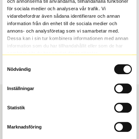
och annonserna till användarna, tillhandahålla funktioner
valt passar din bilmodell. Om du köper däck som skall
för sociala medier och analysera vår trafik. Vi
sättas på dina befintliga fälgar, se till att kolla en extra
vidarebefordrar även sådana identifierare och annan
gång så att däck och fälg har samma dimensioner.
information från din enhet till de sociala medier och
Ibland kan fälgen ha bytts ut under årens lopp och
annons- och analysföretag som vi samarbetar med.
inte vara samma dimension som bilen hade ut från
Dessa kan i sin tur kombinera informationen med annan
fabrik.
information som du har tillhandahållit eller som de har
samlat in när du har använt deras tjänster.
Samtyckesval
S
Sök
Nödvändig
Inställningar
Statistik
Boka och hämta hos Däckspecialen
Marknadsföring
När du beställer dina nya däck eller fälgar hos oss
levereras de direkt till någon av våra däckverkstäder i