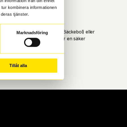
n information från din enhet
 tur kombinera informationen
deras tjänster.
öteborg. Välj mellan Hisingen (Bäckebol) eller
Marknadsföring
ll att de uppfyller alla krav för en säker
Tillåt alla