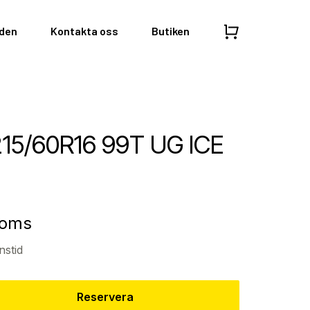
nden
Kontakta oss
Butiken
5/60R16 99T UG ICE
moms
nstid
Reservera