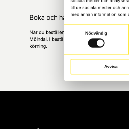
sociala medier och analysera 
till de sociala medier och a
med annan information som du 
Boka och hämta hos Däckspecia
Samtyckesval
När du beställer dina nya däck eller fälgar hos
Nödvändig
Mölndal. I beställningen anger du datum och tid 
körning.
Avvisa