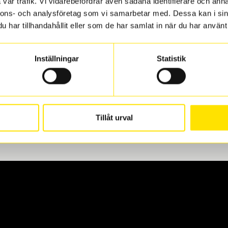
vår trafik. Vi vidarebefordrar även sådana identifierare och anna
nnons- och analysföretag som vi samarbetar med. Dessa kan i sin
har tillhandahållit eller som de har samlat in när du har använt 
len
 oss levereras de direkt till någon av våra däckverkstäder i G
Inställningar
Statistik
för upphämtning eller service. När vi byter dina däck ser vi ti
Tillåt urval