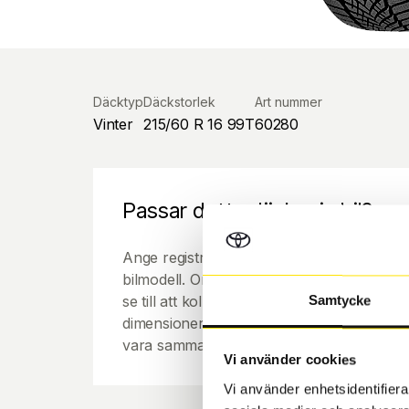
Däcktyp
Däckstorlek
Art nummer
Vinter
215/60 R 16 99T
60280
Passar detta däck min bil?
Ange registreringsnummer för att se om de
bilmodell. Om du köper däck som skall sätta
se till att kolla en extra gång så att däck
Samtycke
dimensioner. Ibland kan fälgen ha bytts ut
vara samma dimension som bilen hade ut f
Vi använder cookies
Vi använder enhetsidentifierar