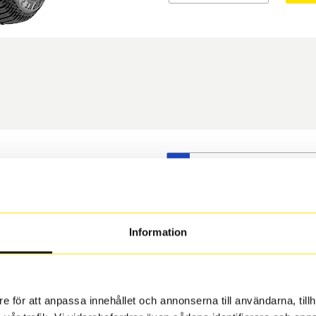
S
t däck du valt passar din
s på dina befintliga fälgar,
 och fälg har samma
Information
 under årens lopp och inte
rån fabrik.
e för att anpassa innehållet och annonserna till användarna, tillh