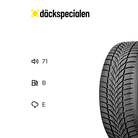
71
B
E