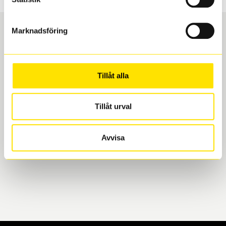
Marknadsföring
Boka och hämta hos Däckspecialen
Tillåt alla
När du beställer dina nya däck eller fälgar hos oss
levereras de direkt till någon av våra däckverkstäder i
Göteborg. Välj mellan Hisingen (Bäckebol) eller
Tillåt urval
Mölndal. I beställningen anger du datum och tid för
upphämtning eller service. När vi byter dina däck ser
Avvisa
vi till att de uppfyller alla krav för en säker körning.