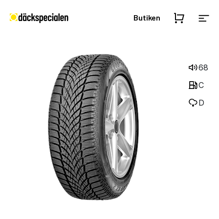
Butiken
68
C
D