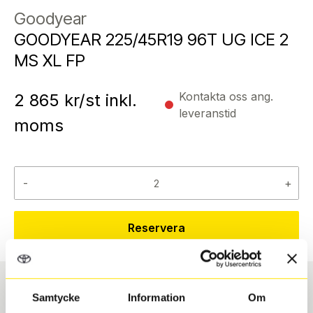
Goodyear
GOODYEAR 225/45R19 96T UG ICE 2
MS XL FP
Kontakta oss ang.
2 865
kr/st inkl.
leveranstid
moms
-
+
Reservera
Samtycke
Information
Om
Däcktyp
Däckstorlek