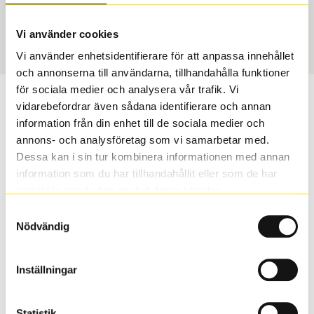
Vinter
225/45 R 19 96T
Art nummer
Vi använder cookies
60075
Vi använder enhetsidentifierare för att anpassa innehållet
och annonserna till användarna, tillhandahålla funktioner
för sociala medier och analysera vår trafik. Vi
Passar detta däck min bil?
vidarebefordrar även sådana identifierare och annan
information från din enhet till de sociala medier och
Ange registreringsnummer för att se om det däck du
annons- och analysföretag som vi samarbetar med.
valt passar din bilmodell. Om du köper däck som skall
Dessa kan i sin tur kombinera informationen med annan
sättas på dina befintliga fälgar, se till att kolla en extra
information som du har tillhandahållit eller som de har
gång så att däck och fälg har samma dimensioner.
samlat in när du har använt deras tjänster.
Ibland kan fälgen ha bytts ut under årens lopp och
Samtyckesval
inte vara samma dimension som bilen hade ut från
Nödvändig
fabrik.
Inställningar
S
Sök
Statistik