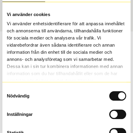
Vinter
245/40 R 18 97T
Art nummer
Vi använder cookies
2529
Vi använder enhetsidentifierare för att anpassa innehållet
och annonserna till användarna, tillhandahålla funktioner
för sociala medier och analysera vår trafik. Vi
Passar detta däck min bil?
vidarebefordrar även sådana identifierare och annan
information från din enhet till de sociala medier och
Ange registreringsnummer för att se om det däck du
annons- och analysföretag som vi samarbetar med.
valt passar din bilmodell. Om du köper däck som skall
Dessa kan i sin tur kombinera informationen med annan
sättas på dina befintliga fälgar, se till att kolla en extra
information som du har tillhandahållit eller som de har
gång så att däck och fälg har samma dimensioner.
samlat in när du har använt deras tjänster.
Ibland kan fälgen ha bytts ut under årens lopp och
Samtyckesval
inte vara samma dimension som bilen hade ut från
Nödvändig
fabrik.
Inställningar
S
Sök
Statistik