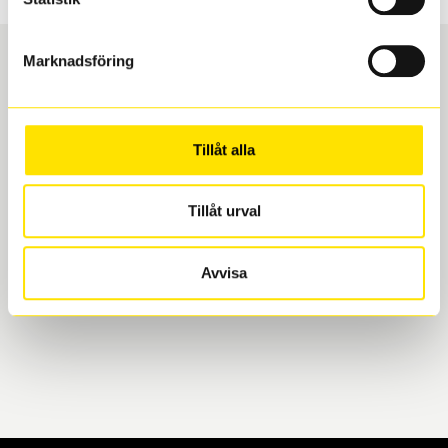
Marknadsföring
Boka och hämta hos Däckspecialen
Tillåt alla
När du beställer dina nya däck eller fälgar hos oss
levereras de direkt till någon av våra däckverkstäder i
Göteborg. Välj mellan Hisingen (Bäckebol) eller
Tillåt urval
Mölndal. I beställningen anger du datum och tid för
upphämtning eller service. När vi byter dina däck ser
Avvisa
vi till att de uppfyller alla krav för en säker körning.