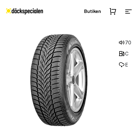
Butiken
70
C
E