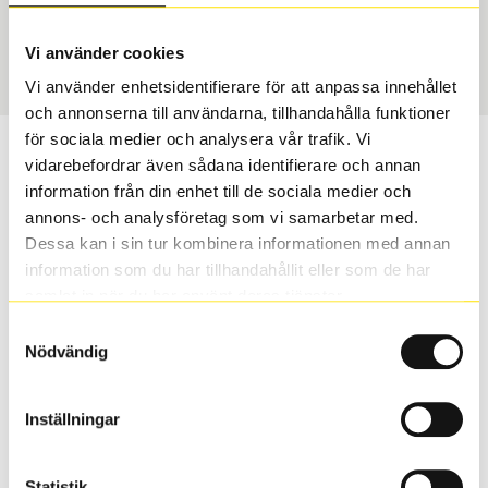
Sommar
265/35 R 21 103Y
Art nummer
Vi använder cookies
11889
Vi använder enhetsidentifierare för att anpassa innehållet
och annonserna till användarna, tillhandahålla funktioner
för sociala medier och analysera vår trafik. Vi
Passar detta däck min bil?
vidarebefordrar även sådana identifierare och annan
information från din enhet till de sociala medier och
Ange registreringsnummer för att se om det däck du
annons- och analysföretag som vi samarbetar med.
valt passar din bilmodell. Om du köper däck som skall
Dessa kan i sin tur kombinera informationen med annan
sättas på dina befintliga fälgar, se till att kolla en extra
information som du har tillhandahållit eller som de har
gång så att däck och fälg har samma dimensioner.
samlat in när du har använt deras tjänster.
Ibland kan fälgen ha bytts ut under årens lopp och
Samtyckesval
inte vara samma dimension som bilen hade ut från
Nödvändig
fabrik.
Inställningar
S
Sök
Statistik