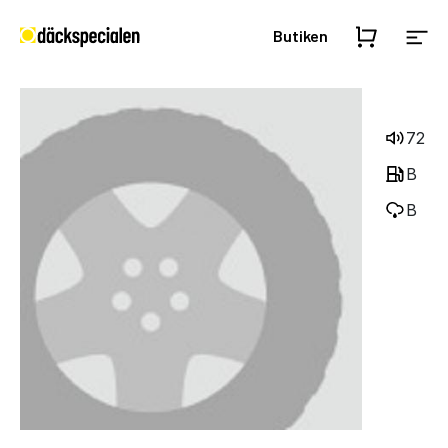
Butiken
72
B
B