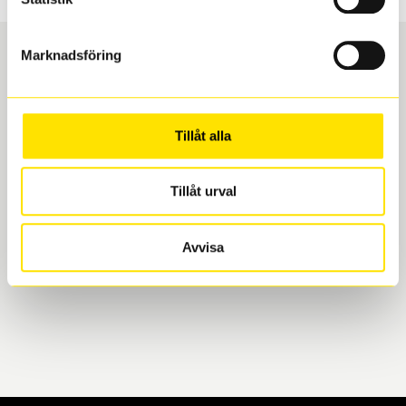
Marknadsföring
Boka och hämta hos Däckspecialen
Tillåt alla
När du beställer dina nya däck eller fälgar hos oss
levereras de direkt till någon av våra däckverkstäder i
Göteborg. Välj mellan Hisingen (Bäckebol) eller
Tillåt urval
Mölndal. I beställningen anger du datum och tid för
upphämtning eller service. När vi byter dina däck ser
Avvisa
vi till att de uppfyller alla krav för en säker körning.