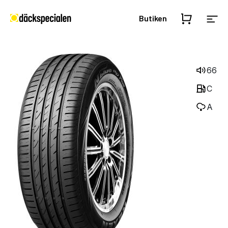
Butiken
66
C
A