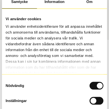
Samtycke
Information
Om
Däcktyp
Däckstorlek
Sommar
165/65 R 15 81T
Vi använder cookies
Art nummer
Vi använder enhetsidentifierare för att anpassa innehållet
1324
och annonserna till användarna, tillhandahålla funktioner
för sociala medier och analysera vår trafik. Vi
vidarebefordrar även sådana identifierare och annan
Passar detta däck min bil?
information från din enhet till de sociala medier och
annons- och analysföretag som vi samarbetar med.
Ange registreringsnummer för att se om det däck du
Dessa kan i sin tur kombinera informationen med annan
valt passar din bilmodell. Om du köper däck som skall
information som du har tillhandahållit eller som de har
sättas på dina befintliga fälgar, se till att kolla en extra
samlat in när du har använt deras tjänster.
gång så att däck och fälg har samma dimensioner.
Samtyckesval
Ibland kan fälgen ha bytts ut under årens lopp och
Nödvändig
inte vara samma dimension som bilen hade ut från
fabrik.
Inställningar