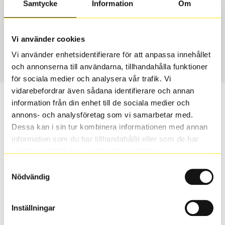
Samtycke
Information
Om
Däcktyp
Däckstorlek
Sommar
175/65 R 15 84H
Vi använder cookies
Art nummer
Vi använder enhetsidentifierare för att anpassa innehållet
1706
och annonserna till användarna, tillhandahålla funktioner
för sociala medier och analysera vår trafik. Vi
vidarebefordrar även sådana identifierare och annan
Passar detta däck min bil?
information från din enhet till de sociala medier och
annons- och analysföretag som vi samarbetar med.
Ange registreringsnummer för att se om det däck du
Dessa kan i sin tur kombinera informationen med annan
valt passar din bilmodell. Om du köper däck som skall
information som du har tillhandahållit eller som de har
sättas på dina befintliga fälgar, se till att kolla en extra
samlat in när du har använt deras tjänster.
gång så att däck och fälg har samma dimensioner.
Samtyckesval
Ibland kan fälgen ha bytts ut under årens lopp och
Nödvändig
inte vara samma dimension som bilen hade ut från
fabrik.
Inställningar