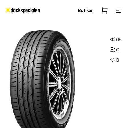
Butiken
68
C
B