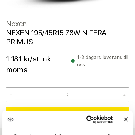
Nexen
NEXEN 195/45R15 78W N FERA
PRIMUS
1-3 dagars leverans till
1 181
kr/st inkl.
oss
moms
-
+
Reservera