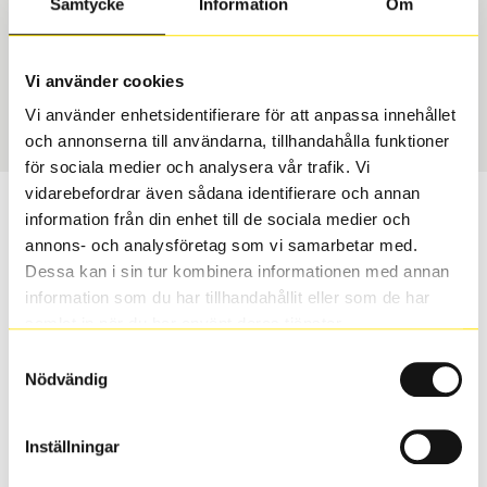
Samtycke
Information
Om
Däcktyp
Däckstorlek
Sommar
195/45 R 15 78W
Vi använder cookies
Art nummer
Vi använder enhetsidentifierare för att anpassa innehållet
1422
och annonserna till användarna, tillhandahålla funktioner
för sociala medier och analysera vår trafik. Vi
vidarebefordrar även sådana identifierare och annan
Passar detta däck min bil?
information från din enhet till de sociala medier och
annons- och analysföretag som vi samarbetar med.
Ange registreringsnummer för att se om det däck du
Dessa kan i sin tur kombinera informationen med annan
valt passar din bilmodell. Om du köper däck som skall
information som du har tillhandahållit eller som de har
sättas på dina befintliga fälgar, se till att kolla en extra
samlat in när du har använt deras tjänster.
gång så att däck och fälg har samma dimensioner.
Samtyckesval
Ibland kan fälgen ha bytts ut under årens lopp och
Nödvändig
inte vara samma dimension som bilen hade ut från
fabrik.
Inställningar