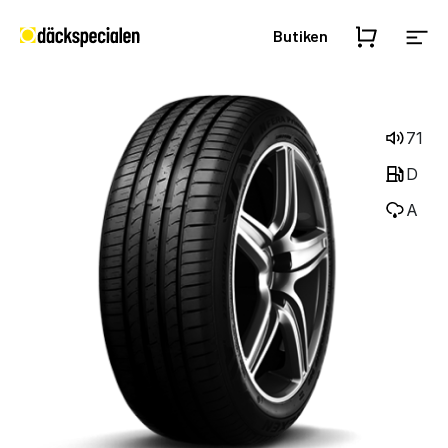
Butiken
71
D
A