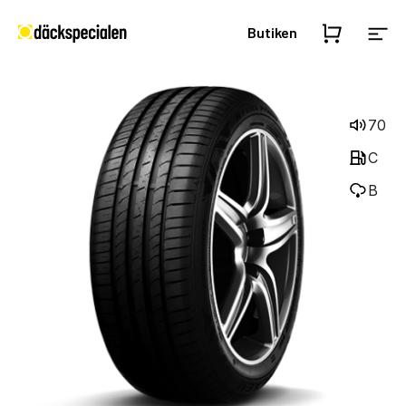
Butiken
70
C
B