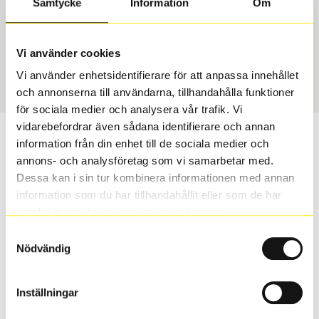
Samtycke
Information
Om
Däcktyp
Däckstorlek
Sommar
205/45 R 17 88V
Vi använder cookies
Art nummer
Vi använder enhetsidentifierare för att anpassa innehållet
1605
och annonserna till användarna, tillhandahålla funktioner
för sociala medier och analysera vår trafik. Vi
vidarebefordrar även sådana identifierare och annan
Passar detta däck min bil?
information från din enhet till de sociala medier och
annons- och analysföretag som vi samarbetar med.
Ange registreringsnummer för att se om det däck du
Dessa kan i sin tur kombinera informationen med annan
valt passar din bilmodell. Om du köper däck som skall
information som du har tillhandahållit eller som de har
sättas på dina befintliga fälgar, se till att kolla en extra
samlat in när du har använt deras tjänster.
gång så att däck och fälg har samma dimensioner.
Samtyckesval
Ibland kan fälgen ha bytts ut under årens lopp och
Nödvändig
inte vara samma dimension som bilen hade ut från
fabrik.
Inställningar