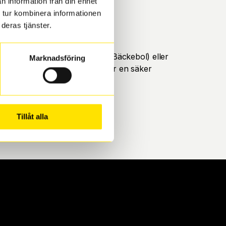
n information från din enhet
 tur kombinera informationen
deras tjänster.
öteborg. Välj mellan Hisingen (Bäckebol) eller
Marknadsföring
ll att de uppfyller alla krav för en säker
Tillåt alla