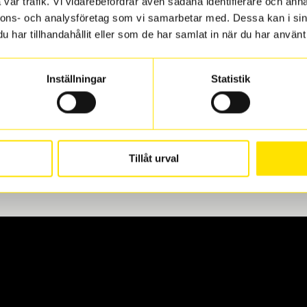
vår trafik. Vi vidarebefordrar även sådana identifierare och anna
nnons- och analysföretag som vi samarbetar med. Dessa kan i sin
har tillhandahållit eller som de har samlat in när du har använt 
len
 oss levereras de direkt till någon av våra däckverkstäder i G
Inställningar
Statistik
för upphämtning eller service. När vi byter dina däck ser vi ti
Tillåt urval