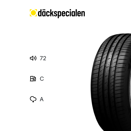
72
C
A