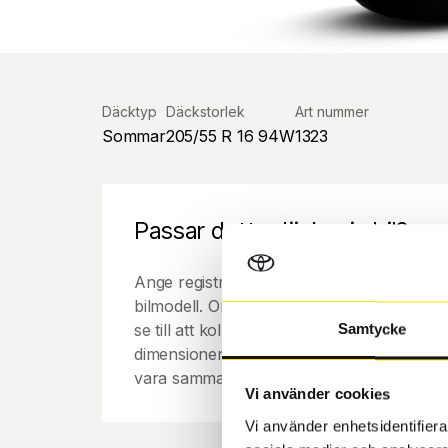
Däcktyp
Däckstorlek
Art nummer
Sommar
205/55 R 16 94W
1323
Passar detta däck min bil?
Ange registreringsnummer för att se om de
bilmodell. Om du köper däck som skall sätta
se till att kolla en extra gång så att däck
Samtycke
dimensioner. Ibland kan fälgen ha bytts ut
vara samma dimension som bilen hade ut f
Vi använder cookies
Vi använder enhetsidentifierar