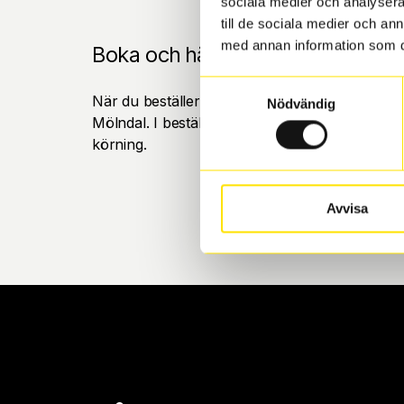
sociala medier och analysera 
till de sociala medier och a
med annan information som du 
Boka och hämta hos Däckspecia
Samtyckesval
När du beställer dina nya däck eller fälgar hos
Nödvändig
Mölndal. I beställningen anger du datum och tid 
körning.
Avvisa