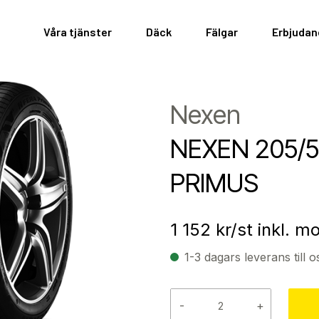
Våra tjänster
Däck
Fälgar
Erbjuda
Nexen
NEXEN 205/5
PRIMUS
1 152
kr/st inkl. 
1-3 dagars leverans till o
-
+