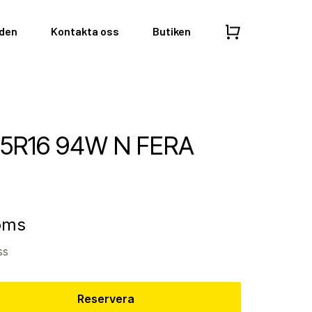
nden
Kontakta oss
Butiken
5R16 94W N FERA
moms
ss
Reservera