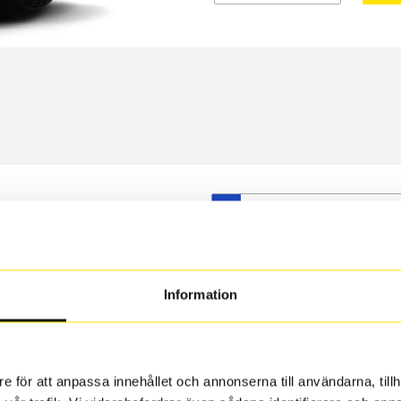
S
t däck du valt passar din
s på dina befintliga fälgar,
 och fälg har samma
Information
 under årens lopp och inte
rån fabrik.
e för att anpassa innehållet och annonserna till användarna, tillh