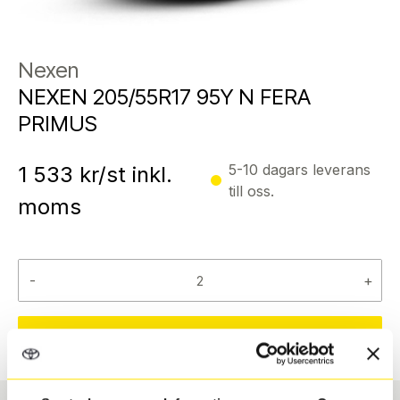
Nexen
NEXEN 205/55R17 95Y N FERA
PRIMUS
5-10 dagars leverans
1 533
kr/st inkl.
till oss.
moms
-
+
Reservera