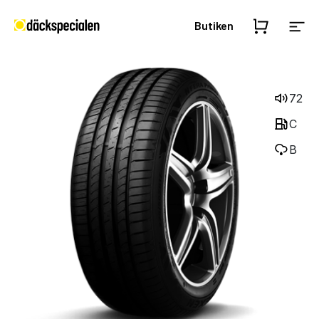
Butiken
72
C
B