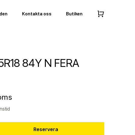
nden
Kontakta oss
Butiken
5R18 84Y N FERA
moms
nstid
Reservera