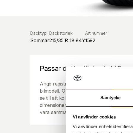
Däcktyp
Däckstorlek
Art nummer
Sommar
215/35 R 18 84Y
1592
Passar detta däck min bil?
Ange registreringsnummer för att se om de
bilmodell. Om du köper däck som skall sätta
se till att kolla en extra gång så att däck
Samtycke
dimensioner. Ibland kan fälgen ha bytts ut
vara samma dimension som bilen hade ut f
Vi använder cookies
Vi använder enhetsidentifierar