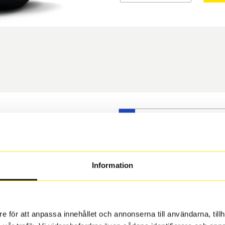
S
t däck du valt passar din
s på dina befintliga fälgar,
 och fälg har samma
Information
 under årens lopp och inte
rån fabrik.
e för att anpassa innehållet och annonserna till användarna, tillh