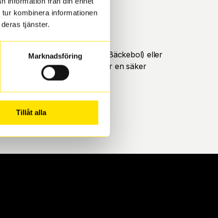
n information från din enhet
 tur kombinera informationen
deras tjänster.
öteborg. Välj mellan Hisingen (Bäckebol) eller
Marknadsföring
ll att de uppfyller alla krav för en säker
Tillåt alla