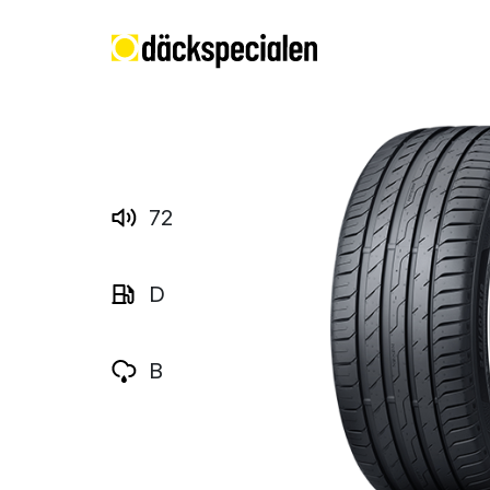
72
D
B