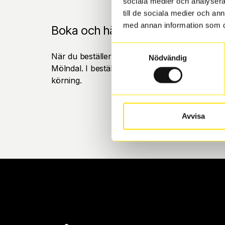
sociala medier och analysera 
till de sociala medier och a
med annan information som du 
Boka och hämta hos Däckspecia
Samtyckesval
När du beställer dina nya däck eller fälgar hos
Nödvändig
Mölndal. I beställningen anger du datum och tid 
körning.
Avvisa