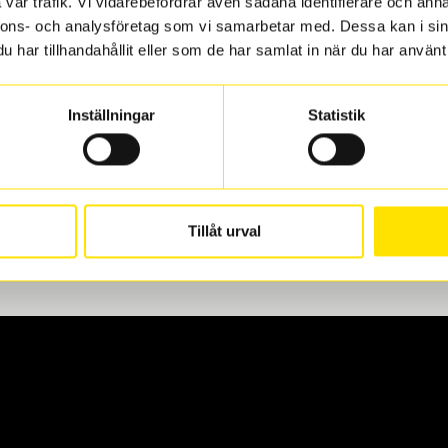
vår trafik. Vi vidarebefordrar även sådana identifierare och anna
nnons- och analysföretag som vi samarbetar med. Dessa kan i sin
har tillhandahållit eller som de har samlat in när du har använt 
len
 oss levereras de direkt till någon av våra däckverkstäder i G
Inställningar
Statistik
för upphämtning eller service. När vi byter dina däck ser vi ti
Tillåt urval