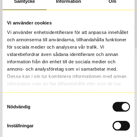
Samtycke
Information
Om
Däcktyp
Däckstorlek
Sommar
215/55 R 17 94V
Vi använder cookies
Art nummer
Vi använder enhetsidentifierare för att anpassa innehållet
1311
och annonserna till användarna, tillhandahålla funktioner
för sociala medier och analysera vår trafik. Vi
vidarebefordrar även sådana identifierare och annan
Passar detta däck min bil?
information från din enhet till de sociala medier och
annons- och analysföretag som vi samarbetar med.
Ange registreringsnummer för att se om det däck du
Dessa kan i sin tur kombinera informationen med annan
valt passar din bilmodell. Om du köper däck som skall
information som du har tillhandahållit eller som de har
sättas på dina befintliga fälgar, se till att kolla en extra
samlat in när du har använt deras tjänster.
gång så att däck och fälg har samma dimensioner.
Samtyckesval
Ibland kan fälgen ha bytts ut under årens lopp och
Nödvändig
inte vara samma dimension som bilen hade ut från
fabrik.
Inställningar