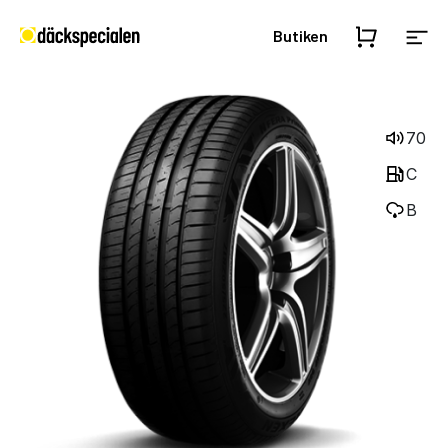
Butiken
70
C
B