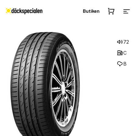
Butiken
72
C
B