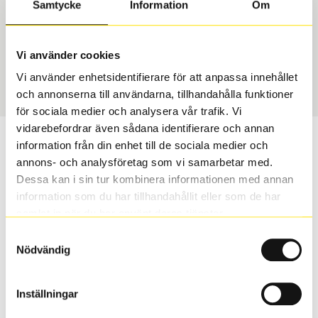
Samtycke
Information
Om
Däcktyp
Däckstorlek
Sommar
225/55 R 16 99V
Vi använder cookies
Art nummer
Vi använder enhetsidentifierare för att anpassa innehållet
60122
och annonserna till användarna, tillhandahålla funktioner
för sociala medier och analysera vår trafik. Vi
vidarebefordrar även sådana identifierare och annan
Passar detta däck min bil?
information från din enhet till de sociala medier och
annons- och analysföretag som vi samarbetar med.
Ange registreringsnummer för att se om det däck du
Dessa kan i sin tur kombinera informationen med annan
valt passar din bilmodell. Om du köper däck som skall
information som du har tillhandahållit eller som de har
sättas på dina befintliga fälgar, se till att kolla en extra
samlat in när du har använt deras tjänster.
gång så att däck och fälg har samma dimensioner.
Samtyckesval
Ibland kan fälgen ha bytts ut under årens lopp och
Nödvändig
inte vara samma dimension som bilen hade ut från
fabrik.
Inställningar