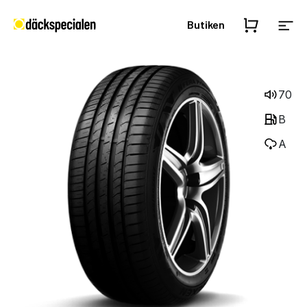
Butiken
70
B
A