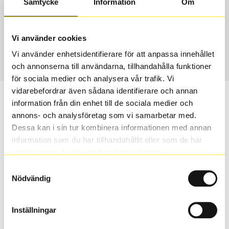
Samtycke
Information
Om
Däcktyp
Däckstorlek
Sommar
225/55 R 16 99W
Vi använder cookies
Art nummer
Vi använder enhetsidentifierare för att anpassa innehållet
1725
och annonserna till användarna, tillhandahålla funktioner
för sociala medier och analysera vår trafik. Vi
vidarebefordrar även sådana identifierare och annan
Passar detta däck min bil?
information från din enhet till de sociala medier och
annons- och analysföretag som vi samarbetar med.
Ange registreringsnummer för att se om det däck du
Dessa kan i sin tur kombinera informationen med annan
valt passar din bilmodell. Om du köper däck som skall
information som du har tillhandahållit eller som de har
sättas på dina befintliga fälgar, se till att kolla en extra
samlat in när du har använt deras tjänster.
gång så att däck och fälg har samma dimensioner.
Samtyckesval
Ibland kan fälgen ha bytts ut under årens lopp och
Nödvändig
inte vara samma dimension som bilen hade ut från
fabrik.
Inställningar