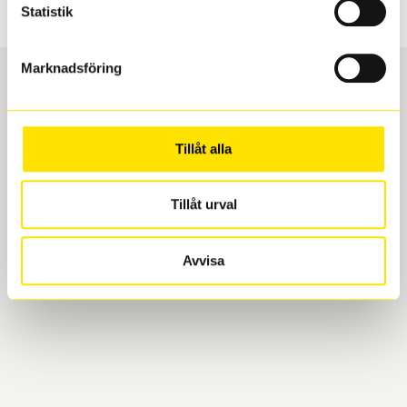
Statistik
Marknadsföring
Boka och hämta hos Däckspecialen
Tillåt alla
När du beställer dina nya däck eller fälgar hos oss
levereras de direkt till någon av våra däckverkstäder i
Tillåt urval
Göteborg. Välj mellan Hisingen (Bäckebol) eller
Mölndal. I beställningen anger du datum och tid för
upphämtning eller service. När vi byter dina däck ser
Avvisa
vi till att de uppfyller alla krav för en säker körning.