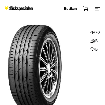
Butiken
70
B
B