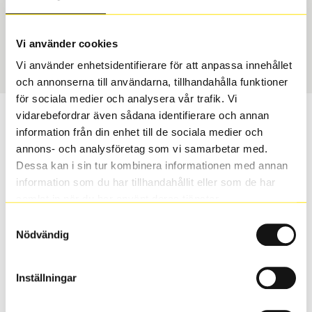
Däcktyp
Däckstorlek
Sommar
235/60 R 17 102H
Art nummer
Vi använder cookies
1560
Vi använder enhetsidentifierare för att anpassa innehållet
och annonserna till användarna, tillhandahålla funktioner
för sociala medier och analysera vår trafik. Vi
vidarebefordrar även sådana identifierare och annan
Passar detta däck min bil?
information från din enhet till de sociala medier och
annons- och analysföretag som vi samarbetar med.
Ange registreringsnummer för att se om det däck du
Dessa kan i sin tur kombinera informationen med annan
valt passar din bilmodell. Om du köper däck som skall
information som du har tillhandahållit eller som de har
sättas på dina befintliga fälgar, se till att kolla en extra
samlat in när du har använt deras tjänster.
gång så att däck och fälg har samma dimensioner.
Samtyckesval
Ibland kan fälgen ha bytts ut under årens lopp och
Nödvändig
inte vara samma dimension som bilen hade ut från
fabrik.
Inställningar
S
Sök