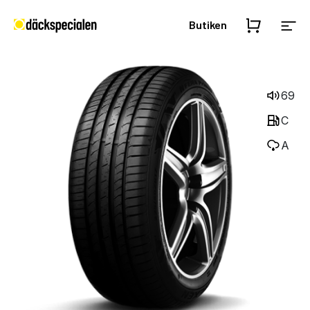
Butiken
69
C
A