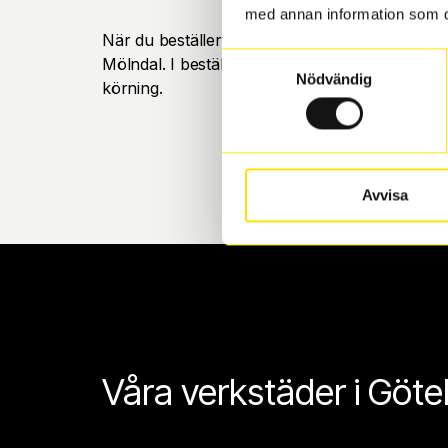
med annan information som du 
När du beställer dina nya däck eller fälgar hos
Samtyckesval
Mölndal. I beställningen anger du datum och tid 
Nödvändig
körning.
Avvisa
Våra verkstäder i Göt