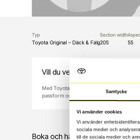
Typ
Section width
Aspec
Toyota Original – Däck & Fälg
205
55
Vill du veta mer om Toyota orig
Med Toyota original vinterhjul får du samm
Samtycke
passform och finish som bilens original del
Vi använder cookies
Vi använder enhetsidentifierar
sociala medier och analysera 
Boka och hämta hos Däckspecia
till de sociala medier och a