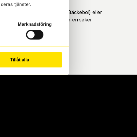
deras tjänster.
öteborg. Välj mellan Hisingen (Bäckebol) eller
ll att de uppfyller alla krav för en säker
Marknadsföring
Tillåt alla