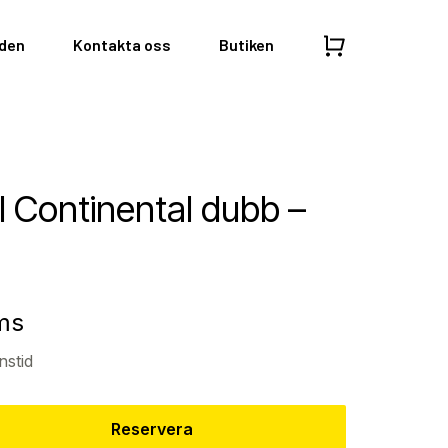
nden
Kontakta oss
Butiken
ul Continental dubb –
ms
nstid
Reservera