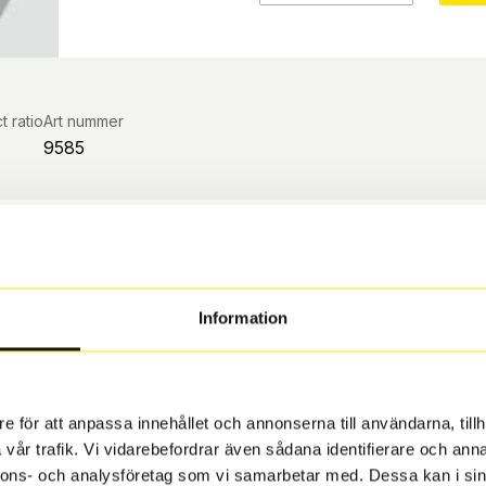
t ratio
Art nummer
9585
inal vinterhjul?
S
a säkerhet, kvalitet,
Information
ar.
e för att anpassa innehållet och annonserna till användarna, tillh
vår trafik. Vi vidarebefordrar även sådana identifierare och anna
len
nnons- och analysföretag som vi samarbetar med. Dessa kan i sin