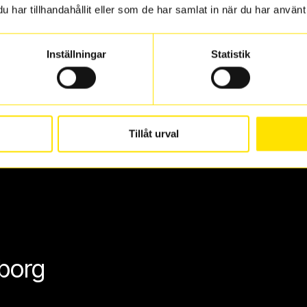
har tillhandahållit eller som de har samlat in när du har använt 
 oss levereras de direkt till någon av våra däckverkstäder i G
för upphämtning eller service. När vi byter dina däck ser vi ti
Inställningar
Statistik
Tillåt urval
eborg