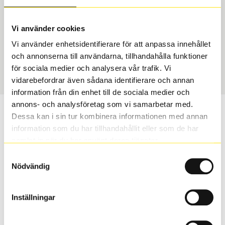
Typ
Section width
Vi använder cookies
Toyota Original – Däck &
225
Vi använder enhetsidentifierare för att anpassa innehållet
Fälg
och annonserna till användarna, tillhandahålla funktioner
Aspect ratio
Art nummer
för sociala medier och analysera vår trafik. Vi
45
9588
vidarebefordrar även sådana identifierare och annan
information från din enhet till de sociala medier och
annons- och analysföretag som vi samarbetar med.
Vill du veta mer om Toyota original
Dessa kan i sin tur kombinera informationen med annan
vinterhjul?
information som du har tillhandahållit eller som de har
samlat in när du har använt deras tjänster.
Med Toyota original vinterhjul får du samma
Samtyckesval
Nödvändig
säkerhet, kvalitet, passform och finish som bilens
original delar.
Inställningar
S
Sök