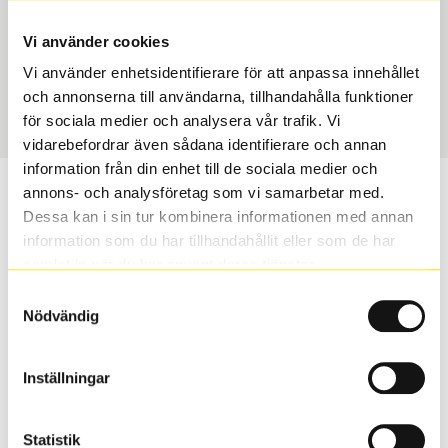
Typ
Section width
Toyota Original – Däck &
205
Vi använder cookies
Fälg
Vi använder enhetsidentifierare för att anpassa innehållet
Aspect ratio
Art nummer
och annonserna till användarna, tillhandahålla funktioner
55
9590
för sociala medier och analysera vår trafik. Vi
vidarebefordrar även sådana identifierare och annan
information från din enhet till de sociala medier och
Vill du veta mer om Toyota original
annons- och analysföretag som vi samarbetar med.
Dessa kan i sin tur kombinera informationen med annan
vinterhjul?
information som du har tillhandahållit eller som de har
samlat in när du har använt deras tjänster.
Med Toyota original vinterhjul får du samma
Samtyckesval
säkerhet, kvalitet, passform och finish som bilens
Nödvändig
original delar.
Inställningar
S
Sök
Statistik