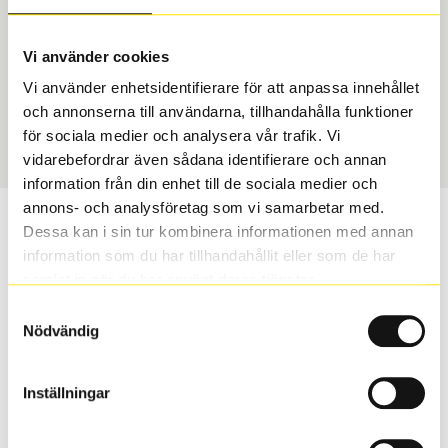
Typ
Section width
Vi använder cookies
Toyota Original – Däck &
225
Vi använder enhetsidentifierare för att anpassa innehållet
Fälg
och annonserna till användarna, tillhandahålla funktioner
Aspect ratio
Art nummer
för sociala medier och analysera vår trafik. Vi
60
9664
vidarebefordrar även sådana identifierare och annan
information från din enhet till de sociala medier och
annons- och analysföretag som vi samarbetar med.
Vill du veta mer om Toyota original
Dessa kan i sin tur kombinera informationen med annan
vinterhjul?
information som du har tillhandahållit eller som de har
samlat in när du har använt deras tjänster.
Med Toyota original vinterhjul får du samma
Samtyckesval
Nödvändig
säkerhet, kvalitet, passform och finish som bilens
original delar.
Inställningar
S
Sök