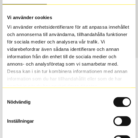
Typ
Section width
Vi använder cookies
Toyota Original – Däck &
225
Vi använder enhetsidentifierare för att anpassa innehållet
Fälg
och annonserna till användarna, tillhandahålla funktioner
Aspect ratio
Art nummer
för sociala medier och analysera vår trafik. Vi
60
9670
vidarebefordrar även sådana identifierare och annan
information från din enhet till de sociala medier och
annons- och analysföretag som vi samarbetar med.
Vill du veta mer om Toyota original
Dessa kan i sin tur kombinera informationen med annan
vinterhjul?
information som du har tillhandahållit eller som de har
samlat in när du har använt deras tjänster.
Med Toyota original vinterhjul får du samma
Samtyckesval
Nödvändig
säkerhet, kvalitet, passform och finish som bilens
original delar.
Inställningar
S
Sök