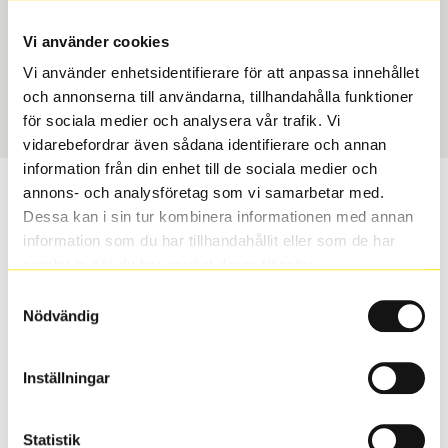
Typ
Section width
Toyota Original – Däck &
185
Vi använder cookies
Fälg
Vi använder enhetsidentifierare för att anpassa innehållet
Aspect ratio
Art nummer
och annonserna till användarna, tillhandahålla funktioner
65
9569
för sociala medier och analysera vår trafik. Vi
vidarebefordrar även sådana identifierare och annan
information från din enhet till de sociala medier och
Vill du veta mer om Toyota original
annons- och analysföretag som vi samarbetar med.
Dessa kan i sin tur kombinera informationen med annan
vinterhjul?
information som du har tillhandahållit eller som de har
samlat in när du har använt deras tjänster.
Med Toyota original vinterhjul får du samma
Samtyckesval
säkerhet, kvalitet, passform och finish som bilens
Nödvändig
original delar.
Inställningar
S
Sök
Statistik