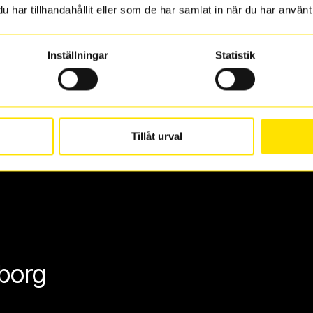
har tillhandahållit eller som de har samlat in när du har använt 
 oss levereras de direkt till någon av våra däckverkstäder i G
för upphämtning eller service. När vi byter dina däck ser vi ti
Inställningar
Statistik
Tillåt urval
eborg