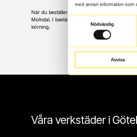
med annan information som du 
När du beställer dina nya däck eller fälgar hos
Samtyckesval
Mölndal. I beställningen anger du datum och tid 
Nödvändig
körning.
Avvisa
Våra verkstäder i Göt