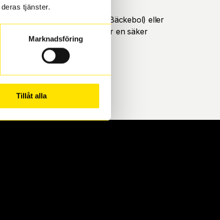
deras tjänster.
öteborg. Välj mellan Hisingen (Bäckebol) eller
ll att de uppfyller alla krav för en säker
Marknadsföring
Tillåt alla