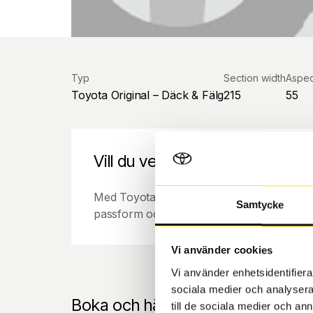
Typ
Section width
Aspec
Toyota Original – Däck & Fälg
215
55
Vill du veta mer om Toyota orig
Med Toyota original vinterhjul får du samm
Samtycke
passform och finish som bilens original del
Vi använder cookies
Vi använder enhetsidentifierar
sociala medier och analysera 
Boka och hämta hos Däckspecia
till de sociala medier och a