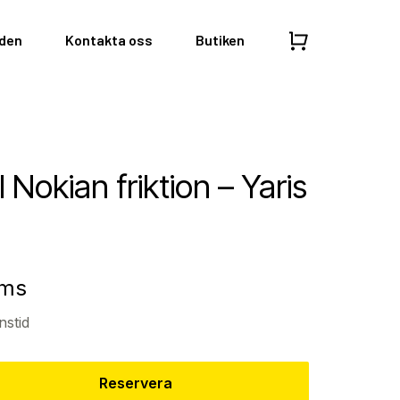
nden
Kontakta oss
Butiken
l Nokian friktion – Yaris
oms
nstid
Reservera