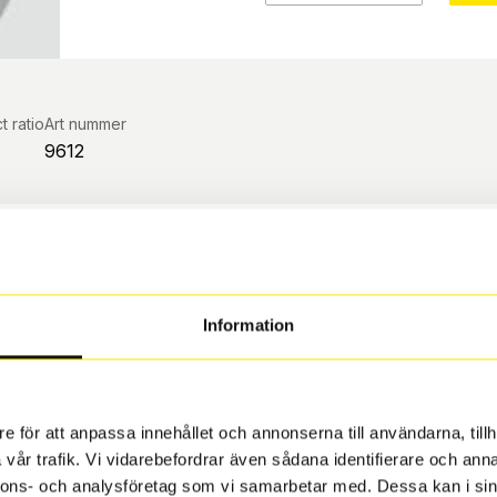
t ratio
Art nummer
9612
inal vinterhjul?
S
a säkerhet, kvalitet,
Information
ar.
e för att anpassa innehållet och annonserna till användarna, tillh
vår trafik. Vi vidarebefordrar även sådana identifierare och anna
len
nnons- och analysföretag som vi samarbetar med. Dessa kan i sin